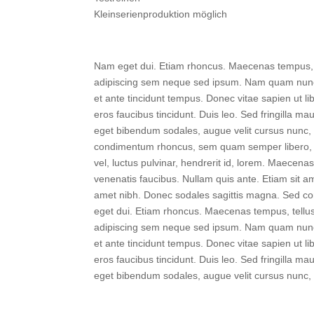
Kleinserienproduktion möglich
Nam eget dui. Etiam rhoncus. Maecenas tempus, 
adipiscing sem neque sed ipsum. Nam quam nunc, b
et ante tincidunt tempus. Donec vitae sapien ut li
eros faucibus tincidunt. Duis leo. Sed fringilla m
eget bibendum sodales, augue velit cursus nunc,
condimentum rhoncus, sem quam semper libero, 
vel, luctus pulvinar, hendrerit id, lorem. Maecena
venenatis faucibus. Nullam quis ante. Etiam sit ame
amet nibh. Donec sodales sagittis magna. Sed co
eget dui. Etiam rhoncus. Maecenas tempus, tell
adipiscing sem neque sed ipsum. Nam quam nunc, b
et ante tincidunt tempus. Donec vitae sapien ut li
eros faucibus tincidunt. Duis leo. Sed fringilla m
eget bibendum sodales, augue velit cursus nunc,